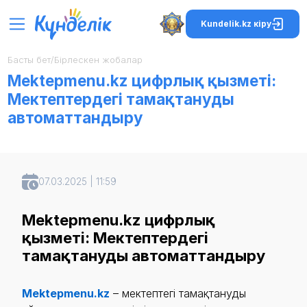
Kundelik.kz кіру
Басты бет
/
Бірлескен жобалар
Mektepmenu.kz цифрлық қызметі:
Мектептердегі тамақтануды
автоматтандыру
07.03.2025 | 11:59
Mektepmenu.kz цифрлық
қызметі: Мектептердегі
тамақтануды автоматтандыру
Mektepmenu.kz
– мектептегі тамақтануды