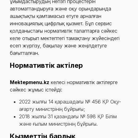
ұйымдастырудың негізгі процестерін
автоматтандыруға және оқу орындарында
ашықтықты қамтамасыз етуге арналған
инновациялық цифрлық қызмет. Бұл сервис
қолданыстағы нормативтік талаптарға сәйкес
келе отырып мектептегі тамақтану жүйесіндегі
есеп жүргізу, бақылау және жеңілдетуге
бағытталған.
Нормативтік актілер
Mektepmenu.kz
келесі нормативтік актілерге
сәйкес жұмыс істейді:
2022 жылғы 14 қарашадағы № 456 ҚР Оқу-
ағарту министрінің бұйрығы;
2018 жылғы 31 қазандағы № 598 ҚР Білім
және ғылым министрінің бұйрығы.
Қызметтің барлық