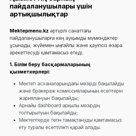
пайдаланушылары үшін
артықшылықтар
Mektepmenu.kz
әртүрлі санаттағы
пайдаланушыларға кең ауқымды мүмкіндіктер
ұсынады, жүйемен ыңғайлы және қауіпсіз өзара
әрекеттесуді қамтамасыз етеді.
1. Білім беру басқармаларының
қызметкерлері:
Мектеп асханаларындағы мәзірді бақылайды
және бракераж комиссияларының есептерін
жариялануын бақылайды;
Арнайы dashboard арқылы мәзірдің
толтырылуын бақылайды;
Мектептерде тегін тамақтануды қамтамасыз
ету туралы есептілікті қарай алады.