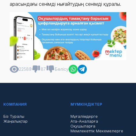
арасындағы сенімді нығайтудың сенімді құралы.
22589
87
Бөлісу
КОМПАНИЯ
МҮМКІНДІКТЕР
Біз Туралы
Мұғалімдерге
Жаңалықтар
Ата-Аналарға
Оқушыларға
Мемлекеттік Мекемелерге