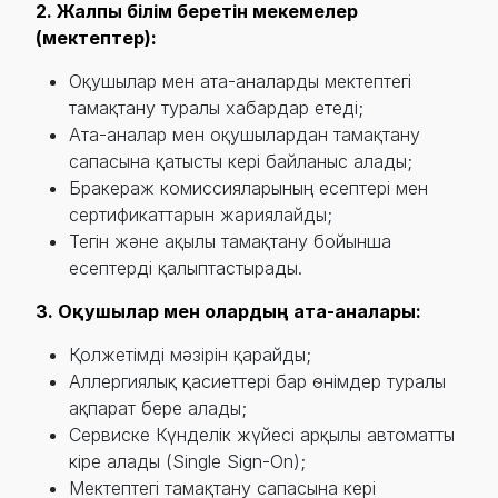
2. Жалпы білім беретін мекемелер
(мектептер):
Оқушылар мен ата-аналарды мектептегі
тамақтану туралы хабардар етеді;
Ата-аналар мен оқушылардан тамақтану
сапасына қатысты кері байланыс алады;
Бракераж комиссияларының есептері мен
сертификаттарын жариялайды;
Тегін және ақылы тамақтану бойынша
есептерді қалыптастырады.
3. Оқушылар мен олардың ата-аналары:
Қолжетімді мәзірін қарайды;
Аллергиялық қасиеттері бар өнімдер туралы
ақпарат бере алады;
Сервиске Күнделік жүйесі арқылы автоматты
кіре алады (Single Sign-On);
Мектептегі тамақтану сапасына кері