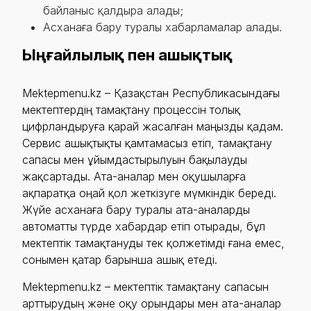
байланыс қалдыра алады;
Асханаға бару туралы хабарламалар алады.
Ыңғайлылық пен ашықтық
Mektepmenu.kz – Қазақстан Республикасындағы
мектептердің тамақтану процессін толық
цифрландыруға қарай жасалған маңызды қадам.
Сервис ашықтықты қамтамасыз етіп, тамақтану
сапасы мен ұйымдастырылуын бақылауды
жақсартады. Ата-аналар мен оқушыларға
ақпаратқа оңай қол жеткізуге мүмкіндік береді.
Жүйе асханаға бару туралы ата-аналарды
автоматты түрде хабардар етіп отырады, бұл
мектептік тамақтануды тек қолжетімді ғана емес,
сонымен қатар барынша ашық етеді.
Mektepmenu.kz – мектептік тамақтану сапасын
арттырудың және оқу орындары мен ата-аналар