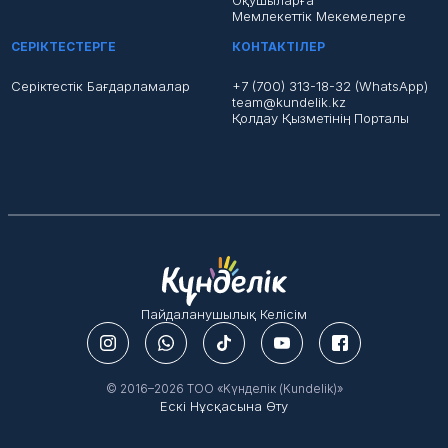
Оқушыларға
Мемлекеттік Мекемелерге
СЕРІКТЕСТЕРГЕ
КОНТАКТІЛЕР
Серіктестік Бағдарламалар
+7 (700) 313-18-32 (WhatsApp)
team@kundelik.kz
Қолдау Қызметінің Порталы
Пайдаланушылық Келісім
© 2016–2026 ТОО «Kүнделік (Kundelik)»
Ескі Нұсқасына Өту