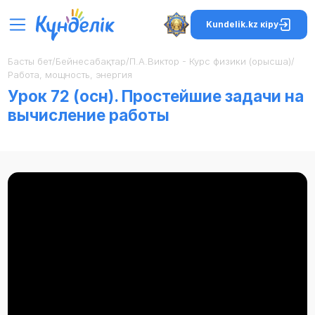
Kundelik.kz кіру
Басты бет
/
Бейнесабақтар
/
П.А.Виктор - Курс физики (орысша)
/
Работа, мощность, энергия
Урок 72 (осн). Простейшие задачи на
вычисление работы