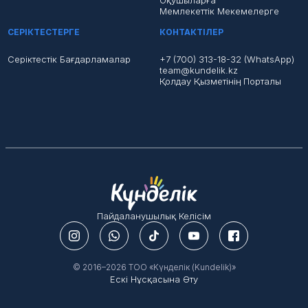
Оқушыларға
Мемлекеттік Мекемелерге
СЕРІКТЕСТЕРГЕ
КОНТАКТІЛЕР
Серіктестік Бағдарламалар
+7 (700) 313-18-32 (WhatsApp)
team@kundelik.kz
Қолдау Қызметінің Порталы
Пайдаланушылық Келісім
© 2016–2026 ТОО «Kүнделік (Kundelik)»
Ескі Нұсқасына Өту