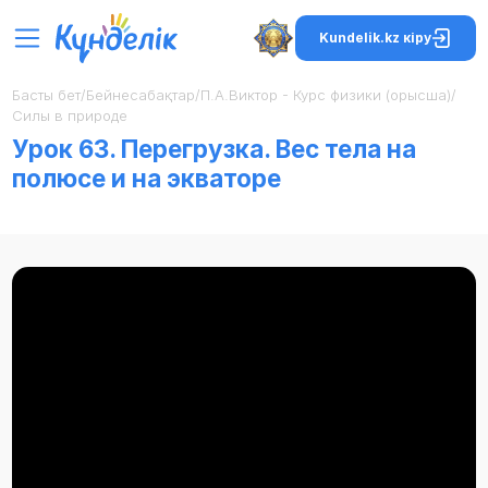
Kundelik.kz кіру
Басты бет
/
Бейнесабақтар
/
П.А.Виктор - Курс физики (орысша)
/
Силы в природе
Урок 63. Перегрузка. Вес тела на
полюсе и на экваторе