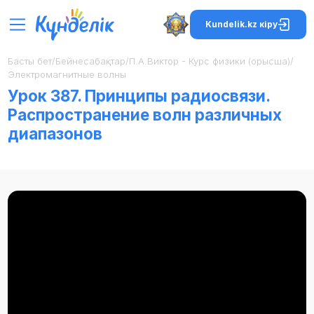
Kundelik.kz кіру
Басты бет
/
Бейнесабақтар
/
П.А.Виктор - Курс физики (орысша)
/
Электромагнитные волны
Урок 387. Принципы радиосвязи.
Распространение волн различных
диапазонов