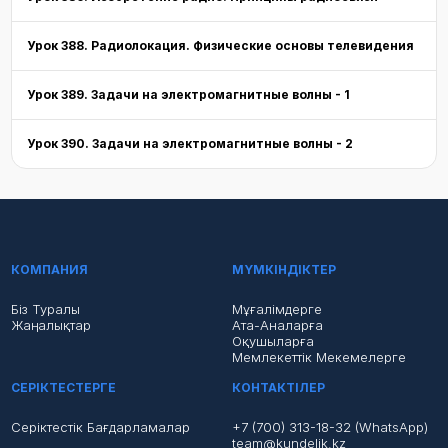
Урок 388. Радиолокация. Физические основы телевидения
Урок 389. Задачи на электромагнитные волны - 1
Урок 390. Задачи на электромагнитные волны - 2
КОМПАНИЯ
МҮМКІНДІКТЕР
Біз Туралы
Мұғалімдерге
Жаңалықтар
Ата-Аналарға
Оқушыларға
Мемлекеттік Мекемелерге
СЕРІКТЕСТЕРГЕ
КОНТАКТІЛЕР
Серіктестік Бағдарламалар
+7 (700) 313-18-32 (WhatsApp)
team@kundelik.kz