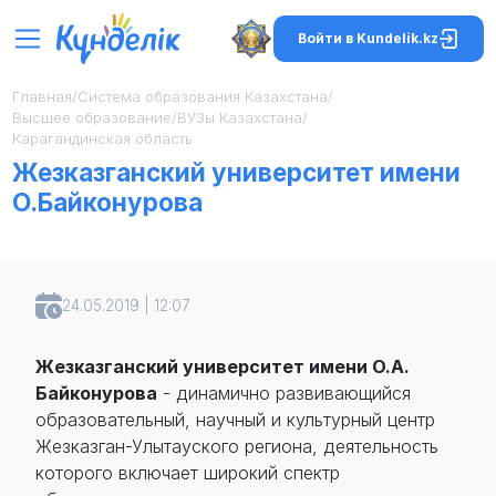
Войти в Kundelik.kz
Главная
/
Система образования Казахстана
/
Высшее образование
/
ВУЗы Казахстана
/
Карагандинская область
Жезказганский университет имени
О.Байконурова
24.05.2019 | 12:07
Жезказганский университет имени О.А.
Байконурова
- динамично развивающийся
образовательный, научный и культурный центр
Жезказган-Улытауского региона, деятельность
которого включает широкий спектр