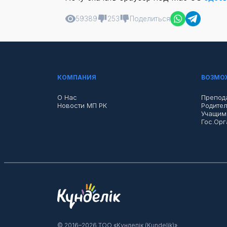
59389
253
Поделиться
КОМПАНИЯ
ВОЗМО
О Нас
Препод
Новости МП РК
Родите
Учащим
Гос.ор
© 2016–2026 ТОО «Kүнделік (Kundelik)»