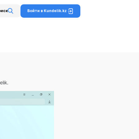
Войти в Kundelik.kz
оиск
lik.