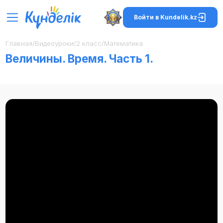
Войти в Kundelik.kz
Главная
/
Видеоуроки
/
2 класс
/
Математика
Величины. Время. Часть 1.