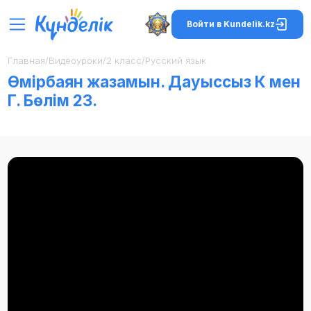
Войти в Kundelik.kz
Главная
/
Видеоуроки
/
2 класс
/
Русский язык
Өмірбаян жазамын. Дауыссыз К мен
Г. Бөлім 23.