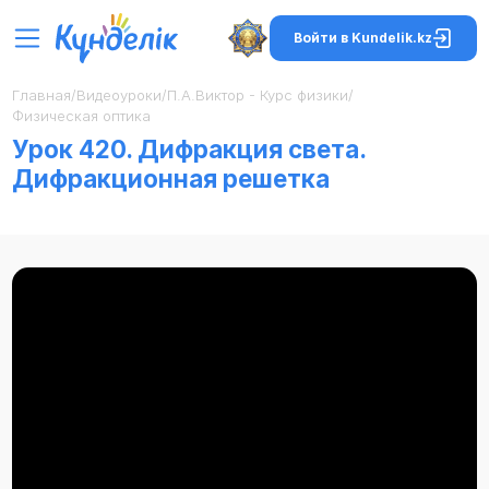
Войти в Kundelik.kz
Главная
/
Видеоуроки
/
П.А.Виктор - Курс физики
/
Физическая оптика
Урок 420. Дифракция света.
Дифракционная решетка