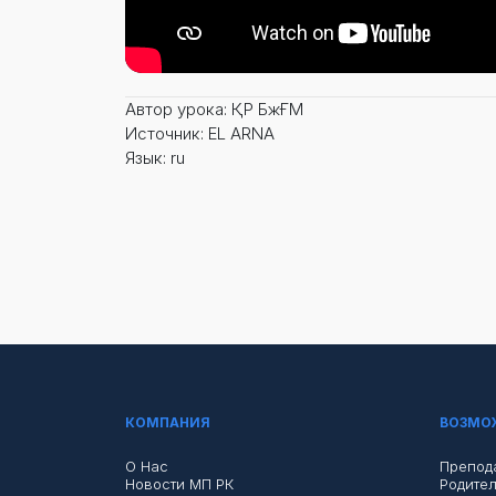
Автор урока: ҚР БжҒМ
Источник: EL ARNA
Язык: ru
КОМПАНИЯ
ВОЗМО
О Нас
Препод
Новости МП РК
Родите