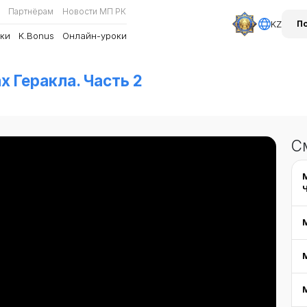
Партнёрам
Новости МП РК
KZ
П
ки
K.Bonus
Онлайн-уроки
х Геракла. Часть 2
С
Ч