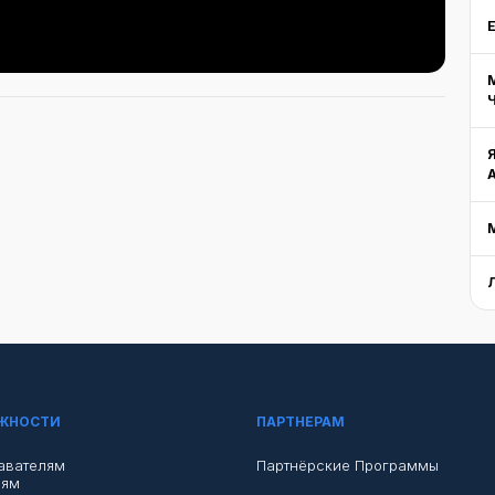
Ч
ЖНОСТИ
ПАРТНЕРАМ
авателям
Партнёрские Программы
лям