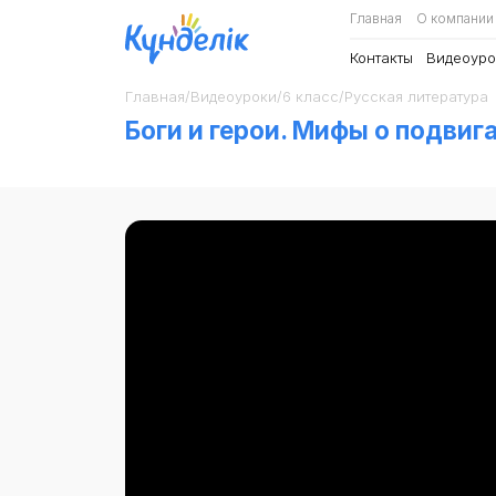
Главная
О компании
Контакты
Видеоуро
Главная
/
Видеоуроки
/
6 класс
/
Русская литература
Боги и герои. Мифы о подвига