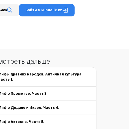
Войти в Kundelik.kz
оиск
мотреть дальше
Мифы древних народов. Античная культура.
асть 1.
Миф о Прометее. Часть 3.
Миф о Дедале и Икаре. Часть 4.
Миф о Актеоне. Часть 5.