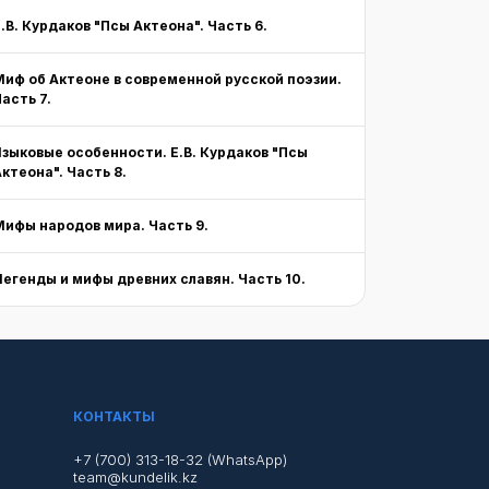
Е.В. Курдаков "Псы Актеона". Часть 6.
Миф об Актеоне в современной русской поэзии.
асть 7.
Языковые особенности. Е.В. Курдаков "Псы
Актеона". Часть 8.
Мифы народов мира. Часть 9.
Легенды и мифы древних славян. Часть 10.
КОНТАКТЫ
+7 (700) 313-18-32 (WhatsApp)
team@kundelik.kz