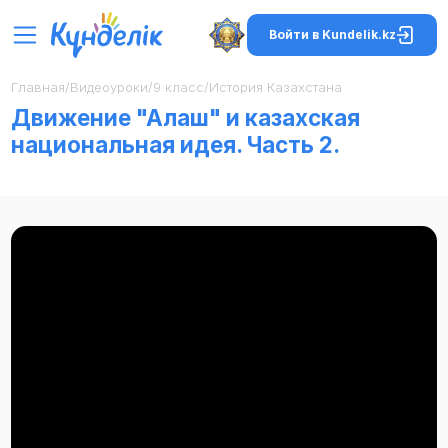
Войти в Kundelik.kz
Главная
/
Видеоуроки
/
9 класс
/
История Казахстана
Движение "Алаш" и казахская
национальная идея. Часть 2.