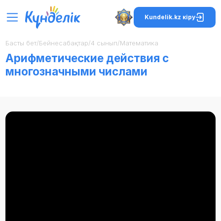
Kundelik.kz кіру
Басты бет
/
Бейнесабақтар
/
4 сынып
/
Математика
Арифметические действия с
многозначными числами