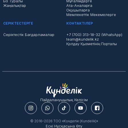
Біз Туралы
Мұғалімдерге
Жаңалықтар
Ата-Аналарға
Оқушыларға
Мемлекеттік Мекемелерге
СЕРІКТЕСТЕРГЕ
КОНТАКТІЛЕР
Серіктестік Бағдарламалар
+7 (700) 313-18-32 (WhatsApp)
team@kundelik.kz
Қолдау Қызметінің Порталы
Пайдаланушылық Келісім
© 2016–2026 ТОО «Kүнделік (Kundelik)»
Ескі Нұсқасына Өту