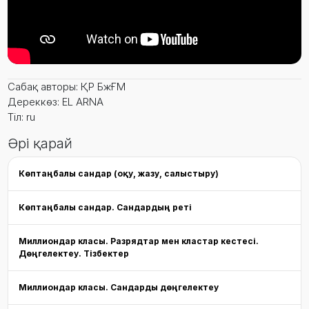
Сабақ авторы: ҚР БжҒМ
Дереккөз: EL ARNA
Тіл: ru
Әрі қарай
Көптаңбалы сандар (оқу, жазу, салыстыру)
Көптаңбалы сандар. Сандардың реті
Миллиондар класы. Разрядтар мен кластар кестесі.
Дөңгелектеу. Тізбектер
Миллиондар класы. Сандарды дөңгелектеу