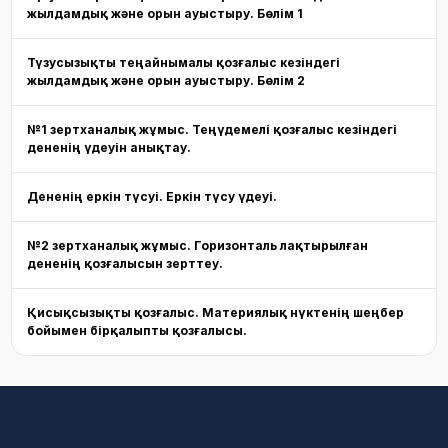
жылдамдық және орын ауыстыру. Бөлім 1
Түзусызықты теңайнымалы қозғалыс кезіндегі
жылдамдық және орын ауыстыру. Бөлім 2
№1 зертханалық жұмыс. Теңүдемелі қозғалыс кезіндегі
дененің үдеуін анықтау.
Дененің еркін түсуі. Еркін түсу үдеуі.
№2 зертханалық жұмыс. Горизонталь лақтырылған
дененің қозғалысын зерттеу.
Қисықсызықты қозғалыс. Материялық нүктенің шеңбер
бойымен бірқалыпты қозғалысы.