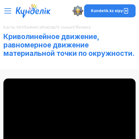
Kundelik.kz кіру
Басты бет
/
Бейнесабақтар
/
9 сынып
/
Физика
Криволинейное движение,
равномерное движение
материальной точки по окружности.