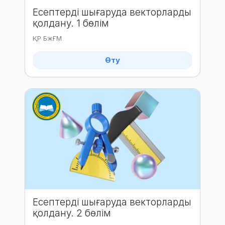
Есептерді шығаруда векторларды
қолдану. 1 бөлім
ҚР БжҒМ
Өту
Есептерді шығаруда векторларды
қолдану. 2 бөлім