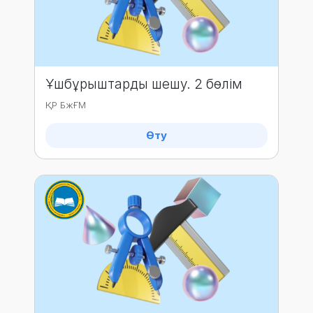
Ұшбұрыштарды шешу. 2 бөлім
ҚР БжҒМ
Өту