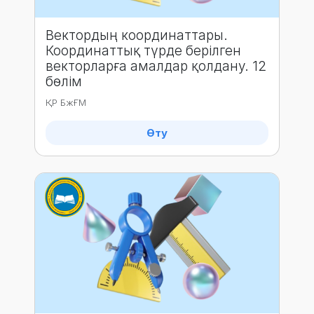
Вектордың координаттары.
Координаттық түрде берілген
векторларға амалдар қолдану. 12
бөлім
ҚР БжҒМ
Өту