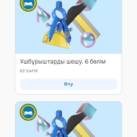
Ұшбұрыштарды шешу. 6 бөлім
ҚР БжҒМ
Өту