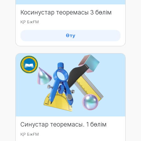
Косинустар теоремасы 3 бөлім
ҚР БжҒМ
Өту
Синустар теоремасы. 1 бөлім
ҚР БжҒМ