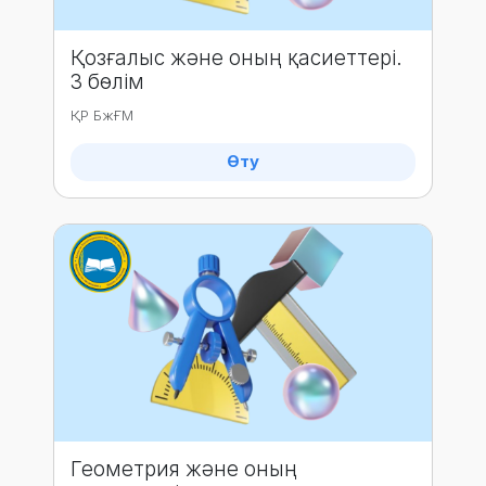
Қозғалыс және оның қасиеттері.
3 бөлім
ҚР БжҒМ
Өту
Геометрия және оның