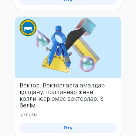
Вектор. Векторларға амалдар
қолдану. Коллинеар және
коллинеар емес векторлар. 3
бөлім
ҚР БжҒМ
Өту