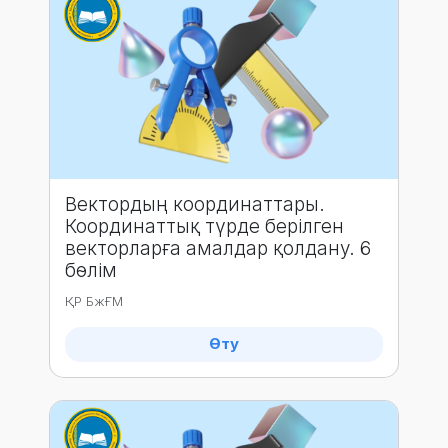
Вектордың координаттары.
Координаттық түрде берілген
векторларға амалдар қолдану. 6
бөлім
ҚР БжҒМ
Өту