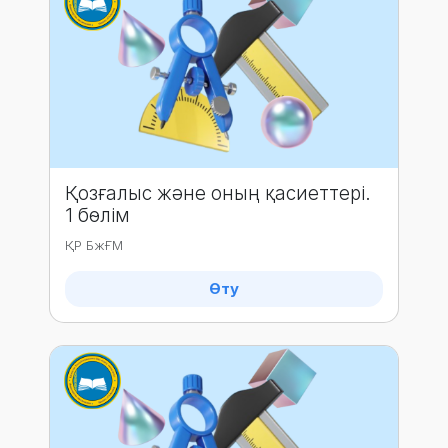
Қозғалыс және оның қасиеттері.
1 бөлім
ҚР БжҒМ
Өту