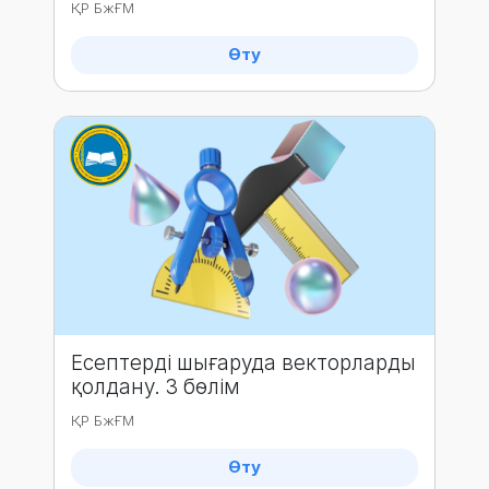
ҚР БжҒМ
Өту
Есептерді шығаруда векторларды
қолдану. 3 бөлім
ҚР БжҒМ
Өту