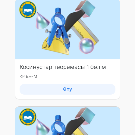
Косинустар теоремасы 1 бөлім
ҚР БжҒМ
Өту