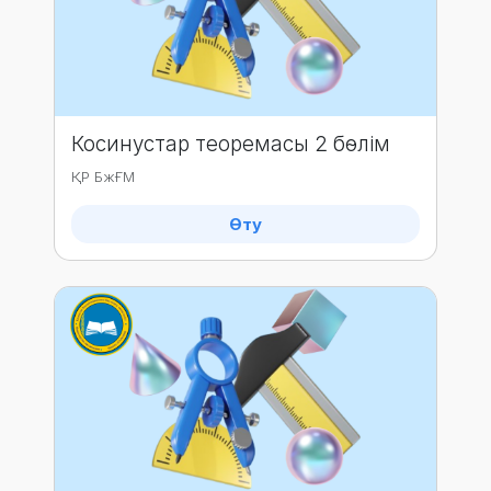
Косинустар теоремасы 2 бөлім
ҚР БжҒМ
Өту