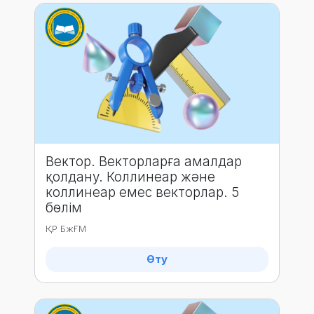
Вектор. Векторларға амалдар
қолдану. Коллинеар және
коллинеар емес векторлар. 5
бөлім
ҚР БжҒМ
Өту