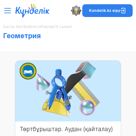
Kundelik.kz кіру
Басты бет
/
Бейнесабақтар
/
9 сынып
Геометрия
Төртбұрыштар. Аудан (қайталау)