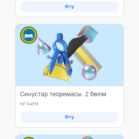
Өту
Синустар теоремасы. 2 бөлім
ҚР БжҒМ
Өту