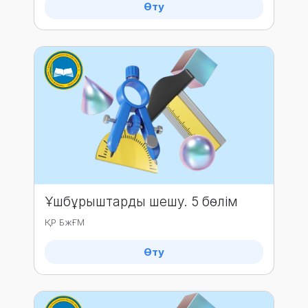
Өту
Ұшбұрыштарды шешу. 5 бөлім
ҚР БжҒМ
Өту