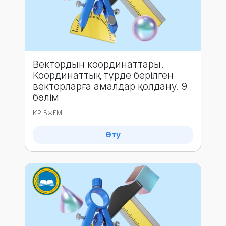
Вектордың координаттары.
Координаттық түрде берілген
векторларға амалдар қолдану. 9
бөлім
ҚР БжҒМ
Өту