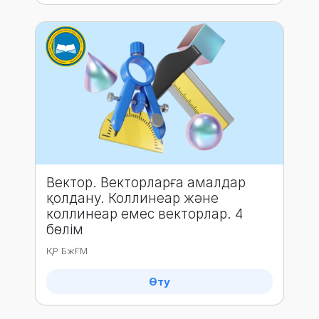
Вектор. Векторларға амалдар
қолдану. Коллинеар және
коллинеар емес векторлар. 4
бөлім
ҚР БжҒМ
Өту