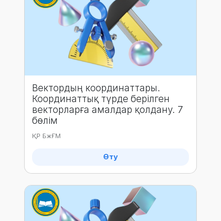
Вектордың координаттары.
Координаттық түрде берілген
векторларға амалдар қолдану. 7
бөлім
ҚР БжҒМ
Өту