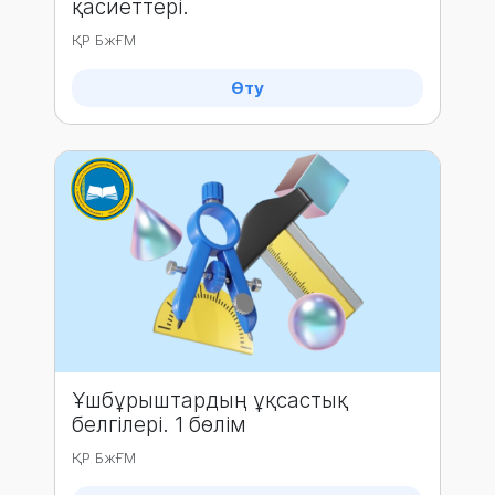
қасиеттері.
ҚР БжҒМ
Өту
Ұшбұрыштардың ұқсастық
белгілері. 1 бөлім
ҚР БжҒМ