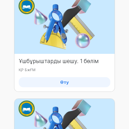
Ұшбұрыштарды шешу. 1 бөлім
ҚР БжҒМ
Өту