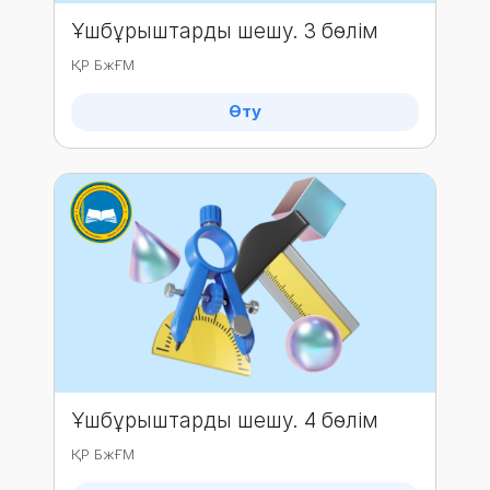
Ұшбұрыштарды шешу. 3 бөлім
ҚР БжҒМ
Өту
Ұшбұрыштарды шешу. 4 бөлім
ҚР БжҒМ