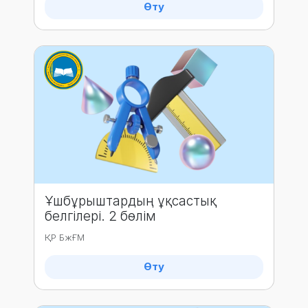
Өту
Ұшбұрыштардың ұқсастық
белгілері. 2 бөлім
ҚР БжҒМ
Өту