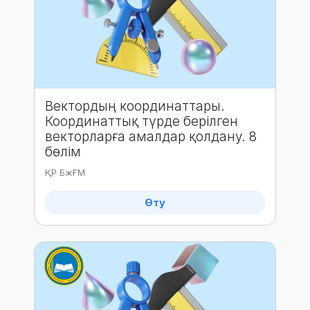
Вектордың координаттары.
Координаттық түрде берілген
векторларға амалдар қолдану. 8
бөлім
ҚР БжҒМ
Өту