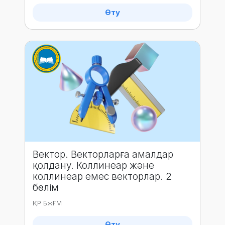
Өту
Вектор. Векторларға амалдар
қолдану. Коллинеар және
коллинеар емес векторлар. 2
бөлім
ҚР БжҒМ
Өту