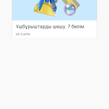
Ұшбұрыштарды шешу. 7 бөлім
ҚР БжҒМ
Өту