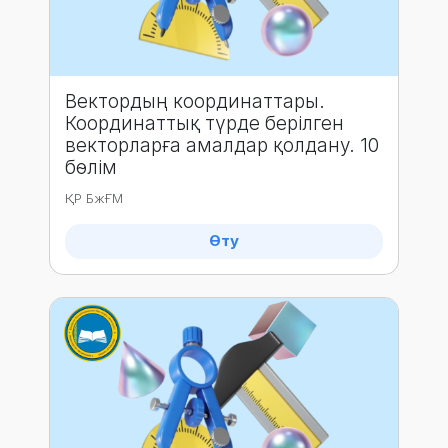
Вектордың координаттары.
Координаттық түрде берілген
векторларға амалдар қолдану. 10
бөлім
ҚР БжҒМ
Өту