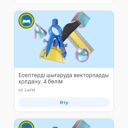
Есептерді шығаруда векторларды
қолдану. 4 бөлім
ҚР БжҒМ
Өту