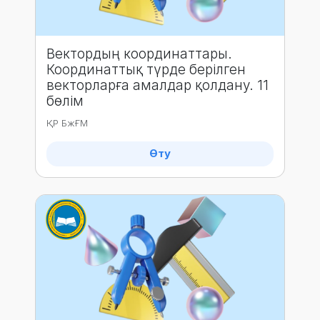
Вектордың координаттары.
Координаттық түрде берілген
векторларға амалдар қолдану. 11
бөлім
ҚР БжҒМ
Өту