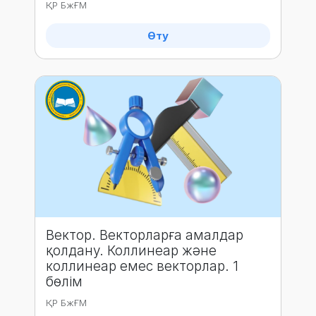
ҚР БжҒМ
Өту
Вектор. Векторларға амалдар
қолдану. Коллинеар және
коллинеар емес векторлар. 1
бөлім
ҚР БжҒМ