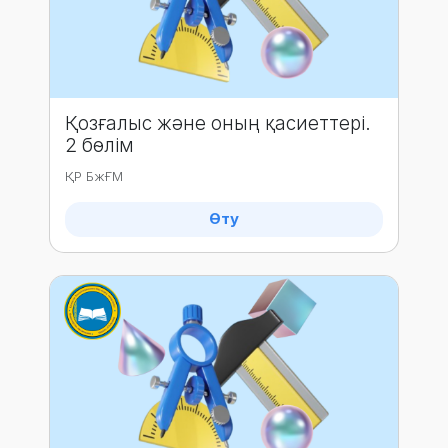
Қозғалыс және оның қасиеттері.
2 бөлім
ҚР БжҒМ
Өту