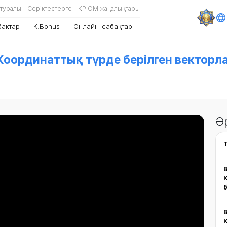
 туралы
Серіктестерге
ҚР ОМ жаңалықтары
бақтар
K.Bonus
Онлайн-сабақтар
оординаттық түрде берілген векторла
Ә