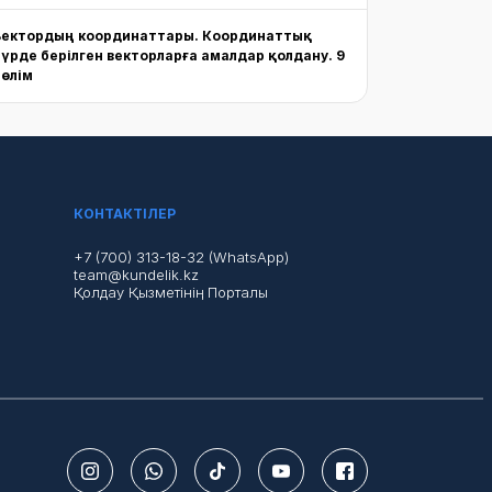
Вектордың координаттары. Координаттық
түрде берілген векторларға амалдар қолдану. 9
бөлім
КОНТАКТІЛЕР
+7 (700) 313-18-32 (WhatsApp)
team@kundelik.kz
Қолдау Қызметінің Порталы