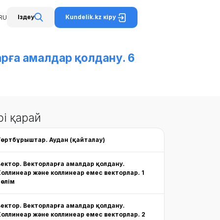
RU
Kundelik.kz кіру
Іздеу
рға амалдар қолдану. 6
рі қарай
Төртбұрыштар. Аудан (қайталау)
Вектор. Векторларға амалдар қолдану.
Коллинеар және коллинеар емес векторлар. 1
бөлім
Вектор. Векторларға амалдар қолдану.
Коллинеар және коллинеар емес векторлар. 2