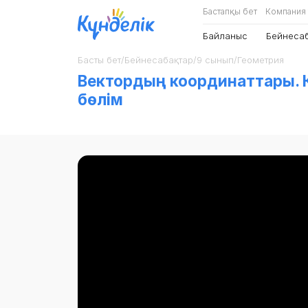
Бастапқы бет
Компания
Байланыс
Бейнеса
Басты бет
/
Бейнесабақтар
/
9 сынып
/
Геометрия
Вектордың координаттары. К
бөлім