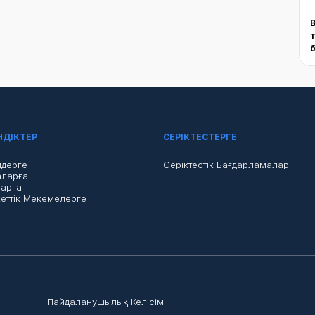
НДІКТЕР
СЕРІКТЕСТЕРГЕ
мдерге
Серіктестік Бағдарламалар
аларға
арға
еттік Мекемелерге
Пайдаланушылық Келісім