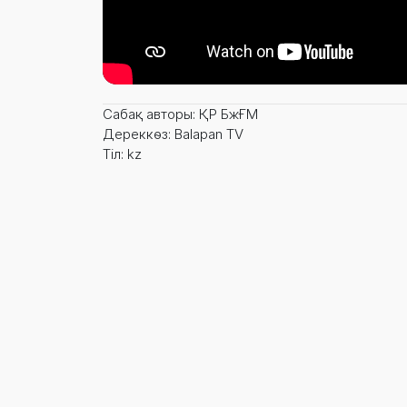
Сабақ авторы: ҚР БжҒМ
Дереккөз: Balapan TV
Тіл: kz